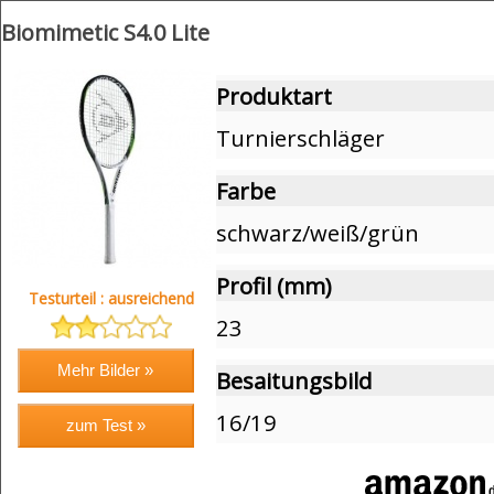
Biomimetic S4.0 Lite
Produktart
Turnierschläger
Farbe
schwarz/weiß/grün
Profil (mm)
Testurteil : ausreichend
23
Besaitungsbild
16/19