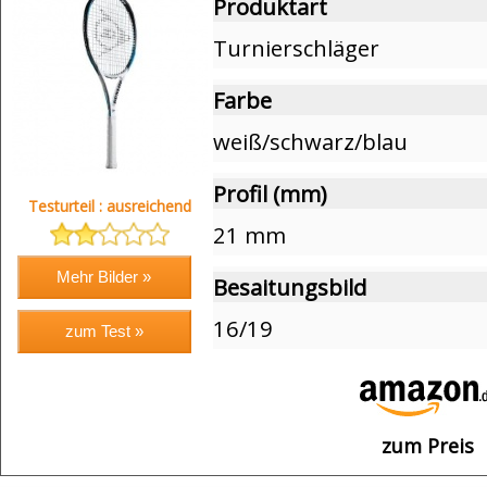
Produktart
Turnierschläger
Farbe
weiß/schwarz/blau
Profil (mm)
Testurteil : ausreichend
21 mm
Besaitungsbild
16/19
zum Preis