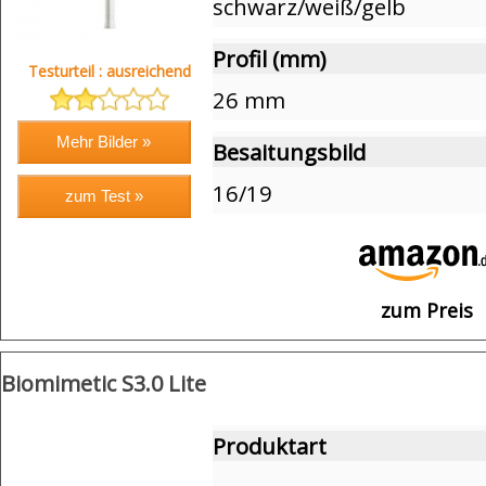
schwarz/weiß/gelb
Profil (mm)
Testurteil : ausreichend
26 mm
Besaitungsbild
16/19
zum Preis
Biomimetic S3.0 Lite
Produktart