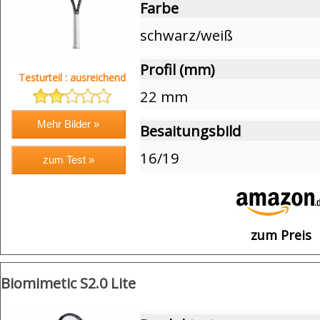
Farbe
schwarz/weiß
Profil (mm)
Testurteil : ausreichend
22 mm
Besaitungsbild
16/19
zum Preis
Biomimetic S2.0 Lite