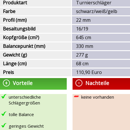
Produktart
Turnierschläger
Farbe
schwarz/weiß/gelb
Profil (mm)
22 mm
Besaitungsbild
16/19
Kopfgröße (cm?)
645 cm
Balancepunkt (mm)
330 mm
Gewicht (g)
277 g
Länge (cm)
68 cm
Preis
110,90 Euro
Vorteile
Nachteile
unterschiedliche
keine vorhanden
Schlägergrößen
tolle Balance
geringes Gewicht