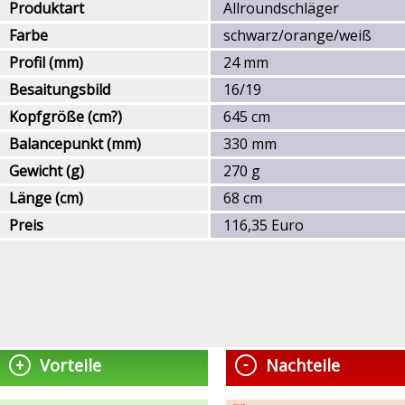
Produktart
Allroundschläger
Farbe
schwarz/orange/weiß
Profil (mm)
24 mm
Besaitungsbild
16/19
Kopfgröße (cm?)
645 cm
Balancepunkt (mm)
330 mm
Gewicht (g)
270 g
Länge (cm)
68 cm
Preis
116,35 Euro
Vorteile
Nachteile