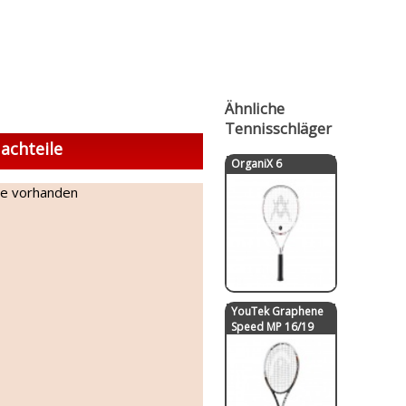
Ähnliche
Tennisschläger
achteile
OrganiX 6
ne vorhanden
YouTek Graphene
Speed MP 16/19