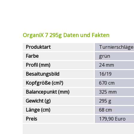
OrganiX 7 295g Daten und Fakten
Produktart
Turnierschläge
Farbe
grün
Profil (mm)
24 mm
Besaitungsbild
16/19
Kopfgröße (cm?)
670 cm
Balancepunkt (mm)
325 mm
Gewicht (g)
295 g
Länge (cm)
68 cm
Preis
179,90 Euro