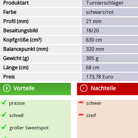
Produktart
Turnierschläger
Farbe
schwarz/rot
Profil (mm)
21 mm
Besaitungsbild
18/20
Kopfgröße (cm?)
630 cm
Balancepunkt (mm)
320 mm
Gewicht (g)
305 g
Länge (cm)
68 cm
Preis
173,78 Euro
Vorteile
Nachteile
präzise
schwer
schnell
steif
großer Sweetspot