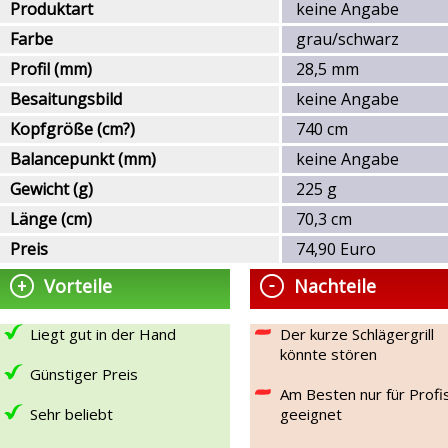
Produktart
keine Angabe
Farbe
grau/schwarz
Profil (mm)
28,5 mm
Besaitungsbild
keine Angabe
Kopfgröße (cm?)
740 cm
Balancepunkt (mm)
keine Angabe
Gewicht (g)
225 g
Länge (cm)
70,3 cm
Preis
74,90 Euro
Vorteile
Nachteile
Liegt gut in der Hand
Der kurze Schlägergrill
könnte stören
Günstiger Preis
Am Besten nur für Profi
Sehr beliebt
geeignet