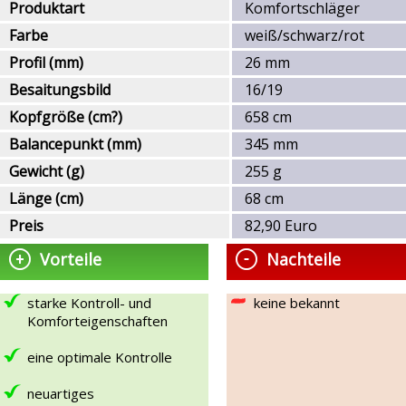
Produktart
Komfortschläger
Farbe
weiß/schwarz/rot
Profil (mm)
26 mm
Besaitungsbild
16/19
Kopfgröße (cm?)
658 cm
Balancepunkt (mm)
345 mm
Gewicht (g)
255 g
Länge (cm)
68 cm
Preis
82,90 Euro
Vorteile
Nachteile
starke Kontroll- und
keine bekannt
Komforteigenschaften
eine optimale Kontrolle
neuartiges