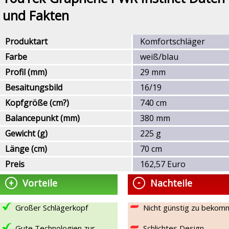
und Fakten
Produktart
Komfortschläger
Farbe
weiß/blau
Profil (mm)
29 mm
Besaitungsbild
16/19
Kopfgröße (cm?)
740 cm
Balancepunkt (mm)
380 mm
Gewicht (g)
225 g
Länge (cm)
70 cm
Preis
162,57 Euro
Vorteile
Nachteile
Großer Schlägerkopf
Nicht günstig zu bekom
Gute Technologien zur
Schlichtes Design