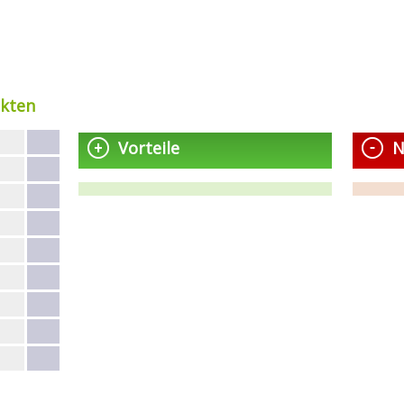
akten
Vorteile
N